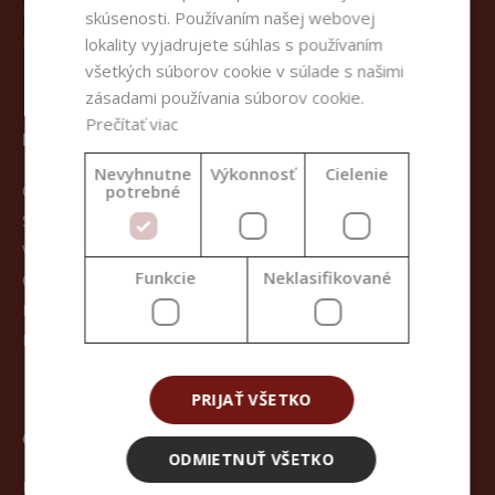
Kontakt
skúsenosti. Používaním našej webovej
Registrácia
lokality vyjadrujete súhlas s používaním
všetkých súborov cookie v súlade s našimi
zásadami používania súborov cookie.
Prečítať viac
PRE ZÁKAZNÍKOV
Nevyhnutne
Výkonnosť
Cielenie
potrebné
Obchodné podmienky
Spôsoby doručenia tovaru
Vrátenie tovaru a vrátenie peňazí
Funkcie
Neklasifikované
Často kladené otázky
Dokumentácia
Kurzy
PRIJAŤ VŠETKO
OSOBNÝ ODBER
ODMIETNUŤ VŠETKO
Handymade s.r.o.