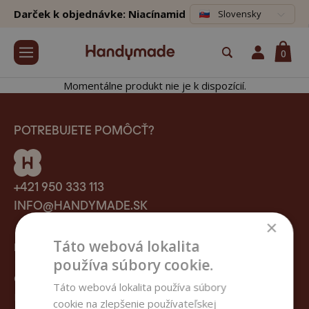
Darček k objednávke: Niacínamid
Slovensky
0
Momentálne produkt nie je k dispozícií.
POTREBUJETE POMÔCŤ?
+421 950 333 113
INFO@HANDYMADE.SK
×
Táto webová lokalita
HANDYMADE
používa súbory cookie.
O nás
Táto webová lokalita používa súbory
Blog
cookie na zlepšenie používateľskej