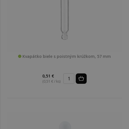
Kvapátko biele s poistným krúžkom, 57 mm
0,51 €
(0,51 € / ks)