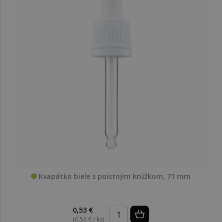
Kvapátko biele s poistným krúžkom, 71 mm
0,53 €
(0,53 € / ks)