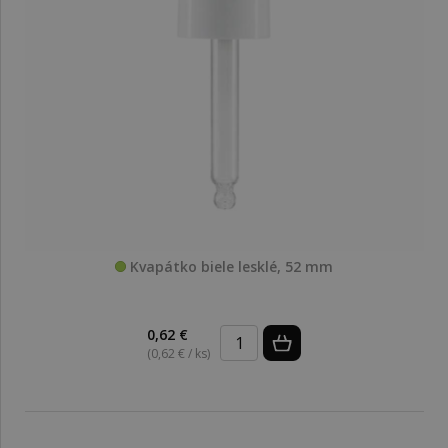
Kvapátko biele lesklé, 52 mm
0,62 €
(0,62 € / ks)