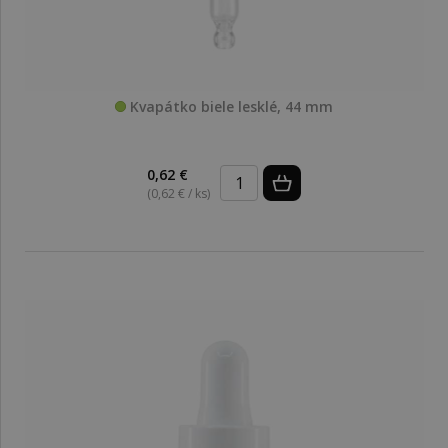
Kvapátko biele lesklé, 44 mm
0,62 €
(0,62 € / ks)